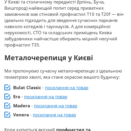
У Києві та столичному передмісті (Ірпінь, Буча,
Вишгород) найвищий попит серед приватних
замовників має стіновий профнастил Т10 та Т20f — він
ідеально підходить для зведення сучасних парканів
навколо котеджів і таунхаусів. А для комерційної
нерухомості, СТО та складських приміщень Києва
забудовники найчастіше обирають міцний несучий
профнастил Т35.
Металочерепиця у Києві
Ми пропонуємо сучасну металочерепицю з ідеальною
геометрією хвилі, яка стане окрасою вашого будинку:
Bulat Classic
-
посилання на товар
Era
-
посилання на товар
Madera
-
посилання на товар
Venera
-
посилання на товар
Коли купується якісний
профнастил та