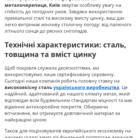
металочерепиця, Київ
звертає особливу увагу на
стійкість до погодних умов. Завдяки використанню
преміальної сталі та високому вмісту цинку, ваш дах
легко витримає мінливу столичну погоду: від палючого
літнього сонця до рясних снігопадів.
Технічні характеристики: сталь,
товщина та вміст цинку
Щоб покрівля служила десятиліттями, ми
використовуємо лише сертифіковану сировину.
Сьогодні наша компанія робить головну ставку на
високоякісну сталь
українського виробництва
. Це
надійний, адаптований до нашого клімату метал, який
відповідає всім будівельним стандартам міцності та має
відмінне антикорозійне покриття. Обираючи
вітчизняне, ви отримуєте довговічний матеріал за
найкращою ціною.
Також для поціновувачів європейського ексклюзиву на
нашому складі зараз діє фінальний розпродаж залишків