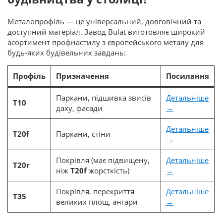
Металопрофіль — це універсальний, довговічний та
доступний матеріал. Завод Bulat виготовляє широкий
асортимент профнастилу з європейського металу для
будь-яких будівельних завдань:
Профіль
Призначення
Посилання
Паркани, підшивка звисів
Детальніше
Т10
даху, фасади
→
Детальніше
Т20f
Паркани, стіни
→
Покрівля (
має підвищену,
Детальніше
Т20r
н
і
ж
Т20f
жорсткість
)
→
Покрівля, перекриття
Детальніше
Т35
великих площ, ангари
→