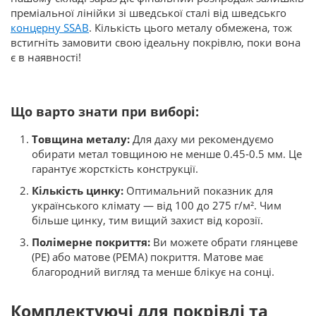
преміальної лінійки зі шведської сталі від шведськго
концерну SSAB
. Кількість цього металу обмежена, тож
встигніть замовити свою ідеальну покрівлю, поки вона
є в наявності!
Що варто знати при виборі:
Товщина металу:
Для даху ми рекомендуємо
обирати метал товщиною не менше 0.45-0.5 мм. Це
гарантує жорсткість конструкції.
Кількість цинку:
Оптимальний показник для
українського клімату — від 100 до 275 г/м². Чим
більше цинку, тим вищий захист від корозії.
Полімерне покриття:
Ви можете обрати глянцеве
(PE) або матове (PEMA) покриття. Матове має
благородний вигляд та менше блікує на сонці.
Комплектуючі для покрівлі та