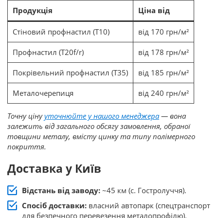
Продукція
Ціна від
Стіновий профнастил (Т10)
від 170 грн/м²
Профнастил (Т20f/r)
від 178 грн/м²
Покрівельний профнастил (Т35)
від 185 грн/м²
Металочерепиця
від 240 грн/м²
Точну ціну
уточнюйте у нашого менеджера
— вона
залежить від загального обсягу замовлення, обраної
товщини металу, вмісту цинку та типу полімерного
покриття.
Доставка у Київ
Відстань від заводу:
~45 км (с. Гостролуччя).
Спосіб доставки:
власний автопарк (спецтранспорт
для безпечного перевезення металопрофілю).