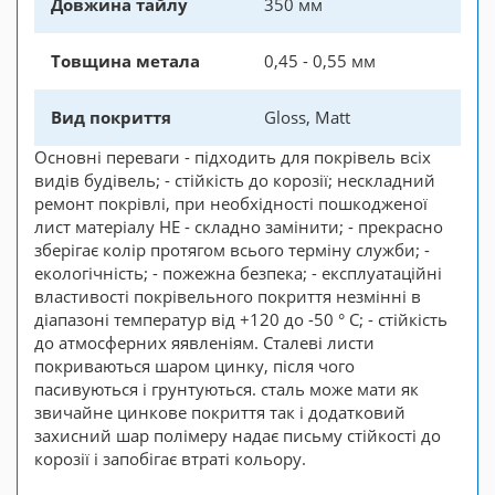
Довжина тайлу
350 мм
Товщина метала
0,45 - 0,55 мм
Вид покриття
Gloss, Matt
Основні переваги - підходить для покрівель всіх
видів будівель; - стійкість до корозії; нескладний
ремонт покрівлі, при необхідності пошкодженої
лист матеріалу НЕ - складно замінити; - прекрасно
зберігає колір протягом всього терміну служби; -
екологічність; - пожежна безпека; - експлуатаційні
властивості покрівельного покриття незмінні в
діапазоні температур від +120 до -50 ° C; - стійкість
до атмосферних яявленіям. Сталеві листи
покриваються шаром цинку, після чого
пасивуються і грунтуються. сталь може мати як
звичайне цинкове покриття так і додатковий
захисний шар полімеру надає письму стійкості до
корозії і запобігає втраті кольору.